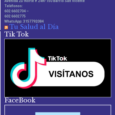
Avenida 2D Norte # 24N-150 Barrio San Vicente
Teléfonos:
602 6602704 –
602 6602775
WhatsApp: 3157792084
Tu Salud al Día
Tik Tok
FaceBook