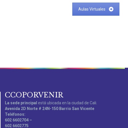
Aulas Virtuales
CCOPORVENIR
La sede principal
está ubicada en la ciudad de Cali.
Avenida 2D Norte # 24N-150 Barrio San Vicente
Teléfonos:
602 6602704 –
602 6602775