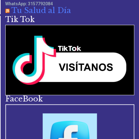
WhatsApp: 3157792084
Tu Salud al Día
Tik Tok
FaceBook