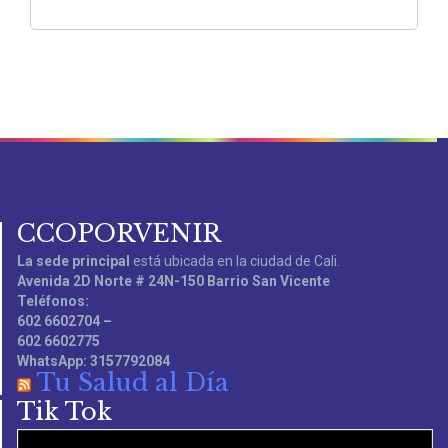
CCOPORVENIR
La sede principal
está ubicada en la ciudad de Cali.
Avenida 2D Norte # 24N-150 Barrio San Vicente
Teléfonos:
602 6602704 –
602 6602775
WhatsApp: 3157792084
Tu Salud al Día
Tik Tok