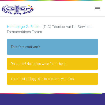
Homepage 2
›
Foros
›
(TLC) Técnico Auxiliar Servicios
Farmaceúticos Forum
Este foro está vacío.
Oh bother! No topics were found here!
You must be logged in to create new topics.