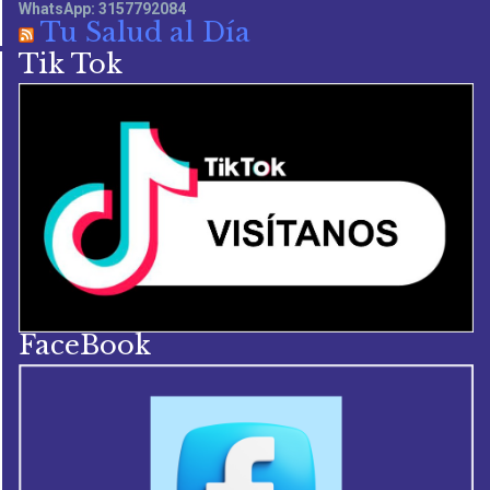
WhatsApp: 3157792084
Tu Salud al Día
Tik Tok
FaceBook