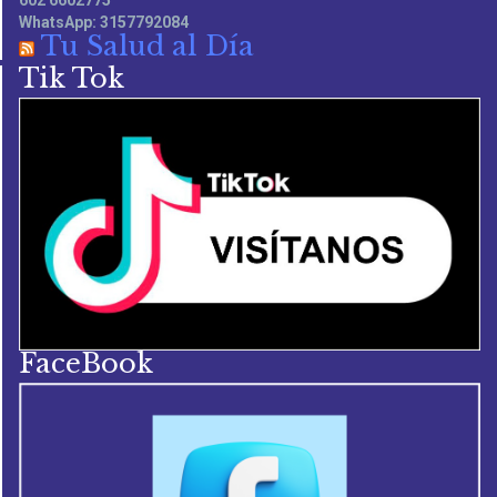
602 6602775
WhatsApp: 3157792084
Tu Salud al Día
Tik Tok
FaceBook