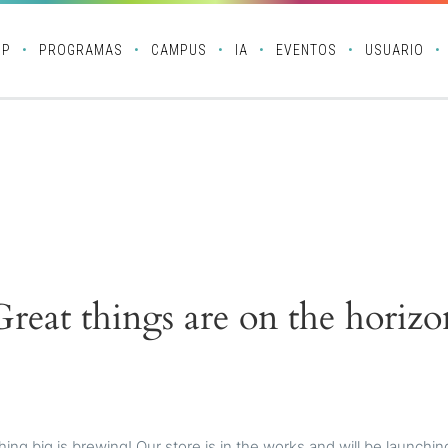
OP
PROGRAMAS
CAMPUS
IA
EVENTOS
USUARIO
Great things are on the horizo
ing big is brewing! Our store is in the works and will be launchin