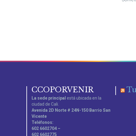
CCOPORVENIR
Tu
La sede principal
está ubicada en la
ciudad de Cali.
Avenida 2D Norte # 24N-150 Barrio San
Vicente
Teléfonos:
602 6602704 –
602 6602775