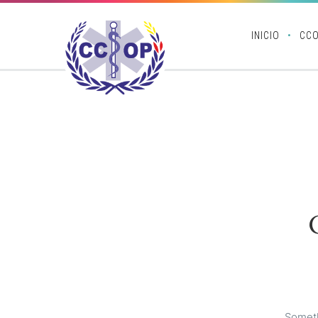
INICIO
CC
Someth