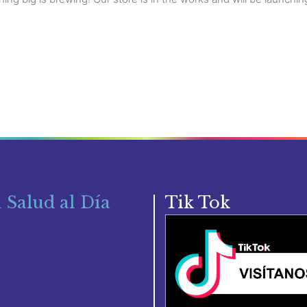
 Salud al Día
Tik Tok