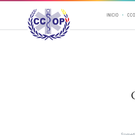
INICIO
CC
Someth