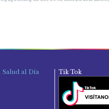
 Salud al Día
Tik Tok