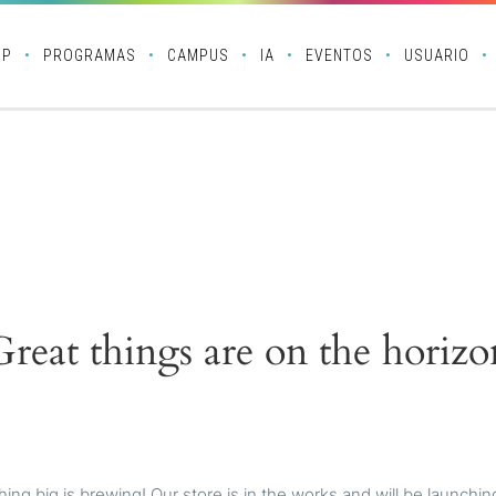
OP
PROGRAMAS
CAMPUS
IA
EVENTOS
USUARIO
Great things are on the horizo
ing big is brewing! Our store is in the works and will be launchin