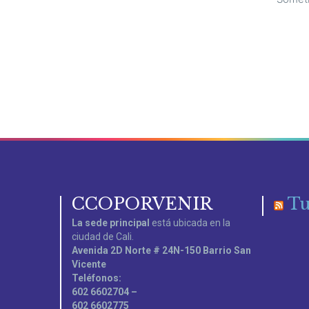
CCOPORVENIR
Tu
La sede principal
está ubicada en la
ciudad de Cali.
Avenida 2D Norte # 24N-150 Barrio San
Vicente
Teléfonos:
602 6602704 –
602 6602775