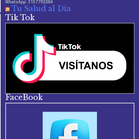
WhatsApp: 3157792084
Tu Salud al Día
Tik Tok
FaceBook