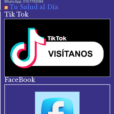
WhatsApp: 3157792084
Tu Salud al Día
Tik Tok
FaceBook