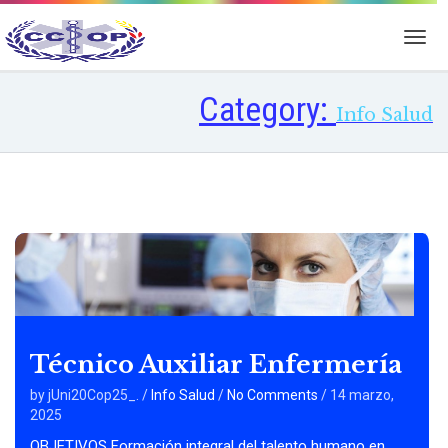
Category:
Info Salud
Técnico Auxiliar Enfermería
by jUni20Cop25_.
/
Info Salud
/
No Comments
/
14 marzo,
2025
OBJETIVOS Formación integral del talento humano en