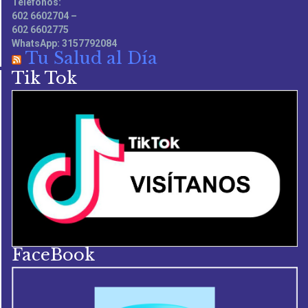
Teléfonos:
602 6602704 –
602 6602775
WhatsApp: 3157792084
Tu Salud al Día
Tik Tok
FaceBook