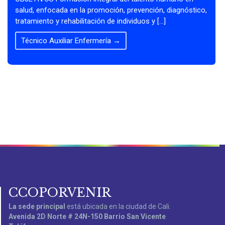
salud, enfocada en la promoción, prevención, diagnóstico,
tratamiento y rehabilitación de individuos y [...]
Técnico Auxiliar Enfermería
→
CCOPORVENIR
La sede principal
está ubicada en la ciudad de Cali.
Avenida 2D Norte # 24N-150 Barrio San Vicente