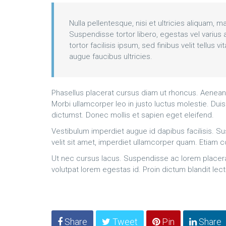
Nulla pellentesque, nisi et ultricies aliquam, m
Suspendisse tortor libero, egestas vel varius 
tortor facilisis ipsum, sed finibus velit tellu
augue faucibus ultricies.
Phasellus placerat cursus diam ut rhoncus. Aenean b
Morbi ullamcorper leo in justo luctus molestie. Duis
dictumst. Donec mollis et sapien eget eleifend.
Vestibulum imperdiet augue id dapibus facilisis. Sus
velit sit amet, imperdiet ullamcorper quam. Etiam
Ut nec cursus lacus. Suspendisse ac lorem placerat, 
volutpat lorem egestas id. Proin dictum blandit le
Share
Tweet
Pin
Share