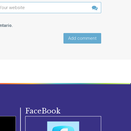
tario.
FaceBook