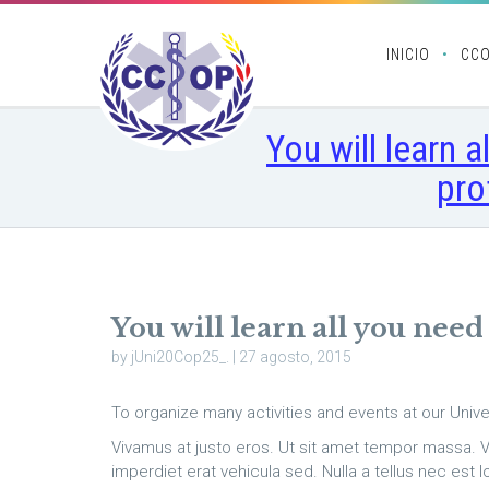
INICIO
CC
You will learn a
pro
You will learn all you need
by jUni20Cop25_. | 27 agosto, 2015
To organize many activities and events at our Univer
Vivamus at justo eros. Ut sit amet tempor massa. V
imperdiet erat vehicula sed. Nulla a tellus nec est l