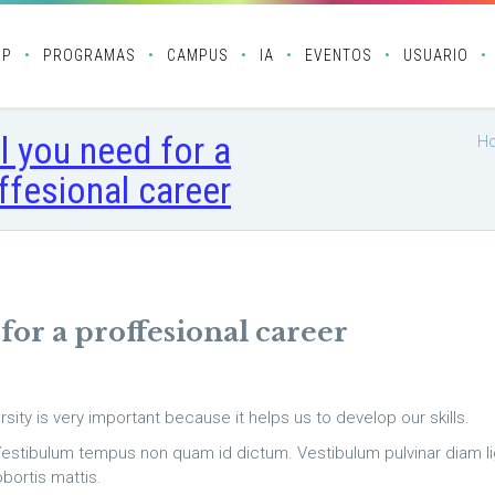
OP
PROGRAMAS
CAMPUS
IA
EVENTOS
USUARIO
ll you need for a
H
ffesional career
 for a proffesional career
sity is very important because it helps us to develop our skills.
estibulum tempus non quam id dictum. Vestibulum pulvinar diam lig
obortis mattis.