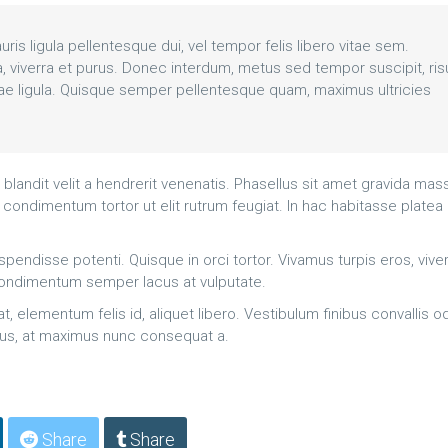
auris ligula pellentesque dui, vel tempor felis libero vitae sem.
a, viverra et purus. Donec interdum, metus sed tempor suscipit, ris
s vitae ligula. Quisque semper pellentesque quam, maximus ultricies
landit velit a hendrerit venenatis. Phasellus sit amet gravida mas
 condimentum tortor ut elit rutrum feugiat. In hac habitasse platea
pendisse potenti. Quisque in orci tortor. Vivamus turpis eros, viver
 condimentum semper lacus at vulputate.
elementum felis id, aliquet libero. Vestibulum finibus convallis od
ctus, at maximus nunc consequat a.
Share
Share