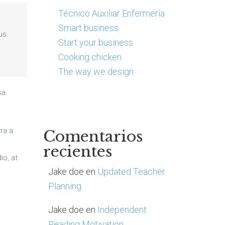
Técnico Auxiliar Enfermería
Smart business
us
Start your business
Cooking chicken
The way we design
sa.
ra a
Comentarios
recientes
io, at
Jake doe
en
Updated Teacher
Planning
Jake doe
en
Independent
Reading Motivation